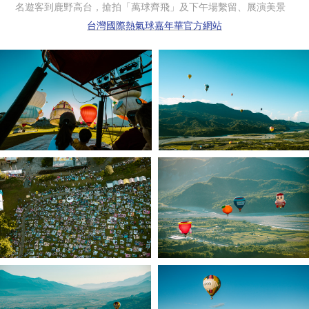
名遊客到鹿野高台，搶拍「萬球齊飛」及下午場繫留、展演美景
台灣國際熱氣球嘉年華官方網站