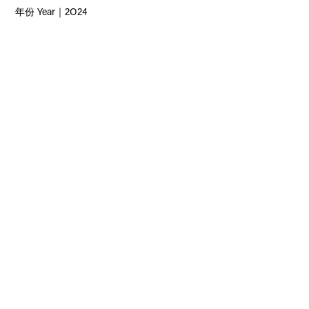
年份 Year｜2O24
what's next ?