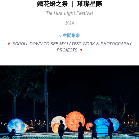
鐵花燈之祭 ｜ 璀璨星際
Tie Hua Light Festival
2024
○ 空間形象
▼
SCROLL DOWN TO SEE MY LATEST WORK & PHOTOGRAPHY
PROJECTS
▼