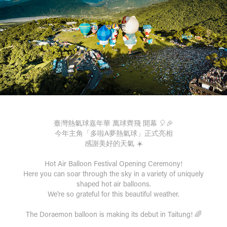
臺灣熱氣球嘉年華 萬球齊飛 開幕 🎈🎉
今年主角「多啦A夢熱氣球」正式亮相
感謝美好的天氣 ☀️
Hot Air Balloon Festival Opening Ceremony!
Here you can soar through the sky in a variety of uniquely
shaped hot air balloons.
We're so grateful for this beautiful weather.
The Doraemon balloon is making its debut in Taitung! 🌈