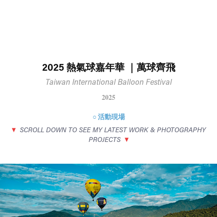
2025 熱氣球嘉年華 ｜萬球齊飛
Taiwan International Balloon Festival
2025
○ 活動現場
▼
SCROLL DOWN TO SEE MY LATEST WORK & PHOTOGRAPHY
PROJECTS
▼