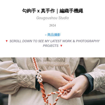
勾鉤手 x 真手作｜編織手機繩
Gougoushou Studio
2024
○ 商品攝影
▼
SCROLL DOWN TO SEE MY LATEST WORK & PHOTOGRAPHY
PROJECTS
▼